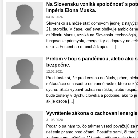
Na Slovensku vzniká spoločnosť s po
impéria Elona Muska.
04.07.2026
Slovensko sa môže stať domovom jednej z najvýzn
21. storočia. V čase, keď svet obdivuje ambiciózn
osídleniu Marsu, vzniká na Slovensku technológia
fungovanie priemyslu, energetiky aj dopravy na ce
s.r.o. a Forcent s.r.o. prichádzajú s [...]
Prelom v boji s pandémiou, alebo ako 
bezpečne.
12.02.2021
Predstavte si, že pred cestou do školy, práce, aleb
reštaurácie si nasadíte ochranné rúško, ktoré dok
dychu. Stačí vybaviť ochranné rúško, alebo respirát
bude zistený v dychu človeka a podobne, ako to je 
ak je osoba [...]
Vyvrátenie zákona o zachovaní energie
31.05.2020
Podarilo sa nám to, čo takmer všetci považujú z
riešenie priamo pred očami. Posúďte sami, či táto
zadarmo pre každého. V tomto krátkom videu je vys