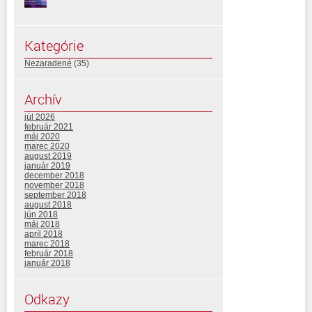
Kategórie
Nezaradené
(35)
Archív
júl 2026
február 2021
máj 2020
marec 2020
august 2019
január 2019
december 2018
november 2018
september 2018
august 2018
jún 2018
máj 2018
apríl 2018
marec 2018
február 2018
január 2018
Odkazy