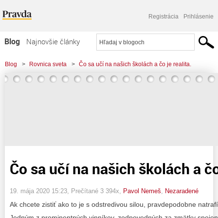
Registrácia
Prihlásenie
Blog
Najnovšie články
Najčítanejšie články
Blog
>
Rovnica sveta
>
Čo sa učí na našich školách a čo je realita.
Najkomentovanejšie články
Zoznam blogov
Komerčné blogy
Čo sa učí na našich školách a čo 
19. mája 2020 15:23
, Prečítané 3 394x,
Pavol Nemeš
,
Nezaradené
Ak chcete zistiť ako to je s odstredivou silou, pravdepodobne natraf
Jedným z prominentných vinníkov, zodpovedných za zmätky spojené s