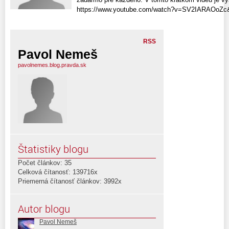
https://www.youtube.com/watch?v=SV2IARAOoZc&
RSS
Pavol Nemeš
pavolnemes.blog.pravda.sk
Štatistiky blogu
Počet článkov: 35
Celková čítanosť: 139716x
Priemerná čítanosť článkov: 3992x
Autor blogu
Pavol Nemeš