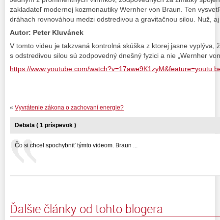
zakladateľ modernej kozmonautiky Wernher von Braun. Ten vysvetľ
dráhach rovnováhou medzi odstredivou a gravitačnou silou. Nuž, aj 
Autor: Peter Kluvánek
V tomto videu je takzvaná kontrolná skúška z ktorej jasne vyplýva,
s odstredivou silou sú zodpovedný dnešný fyzici a nie „Wernher vo
https://www.youtube.com/watch?v=17awe9K1zyM&feature=youtu.b
«
Vyvrátenie zákona o zachovaní energie?
Debata ( 1 príspevok )
Čo si chcel spochybniť týmto videom. Braun ...
Ďalšie články od tohto blogera