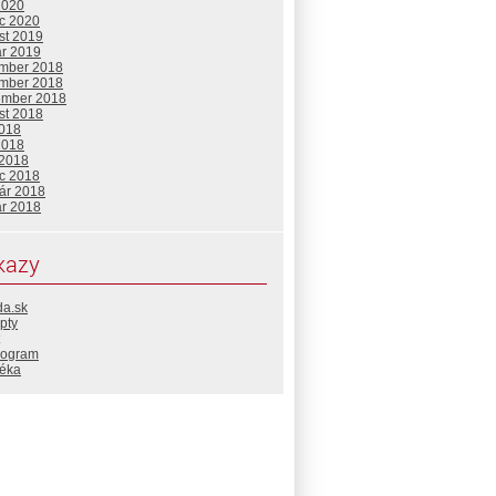
2020
c 2020
st 2019
ár 2019
mber 2018
mber 2018
ember 2018
st 2018
2018
2018
 2018
c 2018
uár 2018
ár 2018
kazy
da.sk
pty
rogram
téka