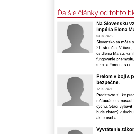
Ďalšie články od tohto b
Na Slovensku vz
impéria Elona M
04.07.2026
Slovensko sa môže st
21. storočia. V čase
osídleniu Marsu, vzn
fungovanie priemyslu
s.r.o. a Forcent s.r.o.
Prelom v boji s
bezpečne.
12.02.2021
Predstavte si, že pre
reštaurácie si nasadí
dychu. Stačí vybaviť 
bude zistený v dychu 
ak je osoba [...]
Vyvrátenie záko