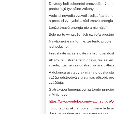
Dovtedy boli odborníci presvedčený o to
predurčujú fyzikálne zákony.
Vedci si nevedia vysvetliť odkiaľ sa beri
a preto si vymysleli akúsi tmavú energi
Lenže tmavú energiu nie a nie nájsť.
Bolo na to vynaložených už veľa prostrie
Najvtipnejšie na tom je, že tento problém
jednoducho:
Predstavte si, že stojíte na kruhovej do
Ak stojíte v strede tejto dosky, tak sa l
stredu, začne vás odstredivá sila vytláč
A dokonca aj vtedy ak má táto doska sta
väčšia odstredivá sila na vás pôsobí, pr
zväčšujú.
S atrakciou fungujúcou na tomto princíp
v Mníchove:
https://www.youtube.com/watch?v=Xre
To čo táto atrakcia robí s ľuďmi – teda úč
dosky – sa deje aj s galaxiami vo vesmír