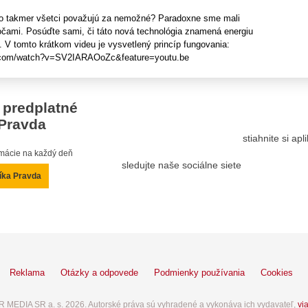
čo takmer všetci považujú za nemožné? Paradoxne sme mali
 očami. Posúďte sami, či táto nová technológia znamená energiu
 V tomto krátkom videu je vysvetlený princíp fungovania:
e.com/watch?v=SV2IARAOoZc&feature=youtu.be
 predplatné
Pravda
stiahnite si ap
ormácie na každý deň
sledujte naše sociálne siete
íka Pravda
Reklama
Otázky a odpovede
Podmienky používania
Cookies
 MEDIA SR a. s. 2026. Autorské práva sú vyhradené a vykonáva ich vydavateľ,
via