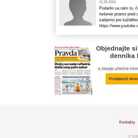
31.05.2020
Podarilo sa nám to, 
riešenie priamo pred
zadarmo pre každého.
https://www.youtub
Objednajte si
denníka 
a získajte užitočné inf
Predplatné denn
Kontakty
© OUR