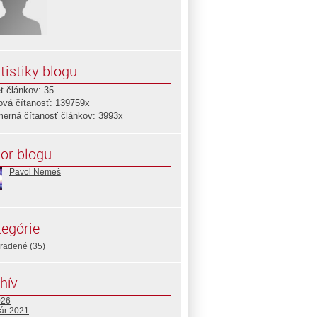
tistiky blogu
t článkov: 35
ová čítanosť: 139759x
merná čítanosť článkov: 3993x
or blogu
Pavol Nemeš
egórie
radené
(35)
hív
026
uár 2021