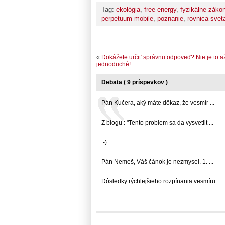
Tag:
ekológia
,
free energy
,
fyzikálne záko
perpetuum mobile
,
poznanie
,
rovnica svet
«
Dokážete určiť správnu odpoveď? Nie je to a
jednoduché!
Debata ( 9 príspevkov )
Pán Kučera, aký máte dôkaz, že vesmír ...
Z blogu : "Tento problem sa da vysvetlit ...
:-) ...
Pán Nemeš, Váš čánok je nezmysel. 1. ...
Dôsledky rýchlejšieho rozpínania vesmíru ...