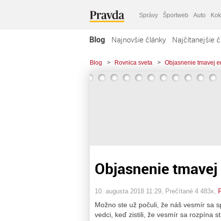
Správy
Športweb
Auto
Kok
Blog
Najnovšie články
Najčítanejšie č
Blog
>
Rovnica sveta
>
Objasnenie tmavej e
Objasnenie tmavej 
10. augusta 2018 11:29
, Prečítané 4 483x,
Možno ste už počuli, že náš vesmír sa s
vedci, keď zistili, že vesmír sa rozpína st