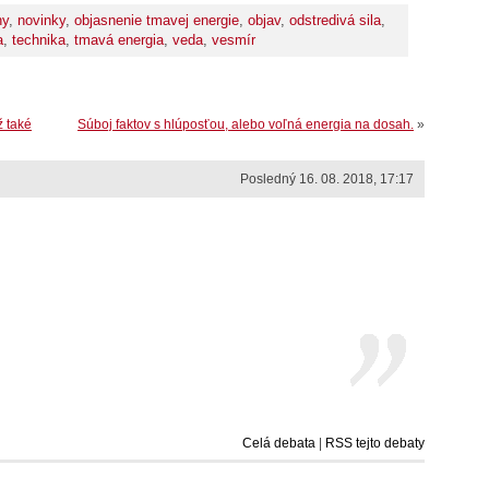
ny
,
novinky
,
objasnenie tmavej energie
,
objav
,
odstredivá sila
,
a
,
technika
,
tmavá energia
,
veda
,
vesmír
ž také
Súboj faktov s hlúposťou, alebo voľná energia na dosah.
»
Posledný 16. 08. 2018, 17:17
Celá debata
|
RSS tejto debaty