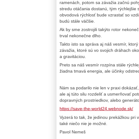
ramenách, potom sa závažia začnú pohy
stredu otáčania dostanú, tým rýchlejšie
obvodová rýchlosť bude vzrastať so vzdia
budú stále väčšie.
Ak by sme zostrojili takýto rotor nekone
trval nekonečne dlho.
Takto isto sa správa aj náš vesmír, ktorý
závažia, ktoré sú vo svojich dráhach o
a gravitáciou.
Preto sa náš vesmír rozpína stále rýchle
žiadna tmavá energia, ale účinky odstredi
Nám sa podarilo nie len v praxi dokázať, ž
ale aj túto silu rozdeliť a usmerňovať 
dopravných prostriedkov, alebo generát
https://save-the-world24.webnode.sk/
Vyzerá to tak, že jedinou prekážkou pri 
také niečo nie je možné.
Pavol Nemeš