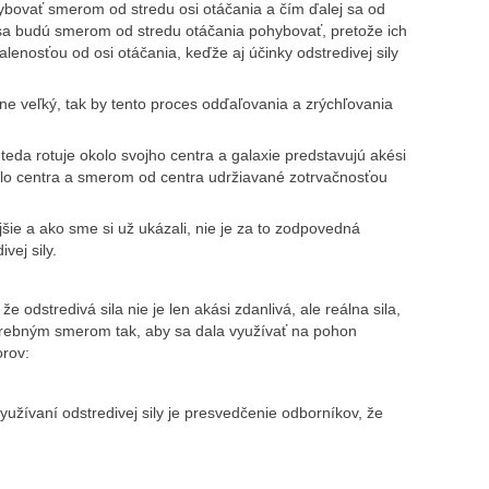
bovať smerom od stredu osi otáčania a čím ďalej sa od
 sa budú smerom od stredu otáčania pohybovať, pretože ich
lenosťou od osi otáčania, keďže aj účinky odstredivej sily
čne veľký, tak by tento proces odďaľovania a zrýchľovania
 teda rotuje okolo svojho centra a galaxie predstavujú akési
kolo centra a smerom od centra udržiavané zotrvačnosťou
jšie a ako sme si už ukázali, nie je za to zodpovedná
vej sily.
e odstredivá sila nie je len akási zdanlivá, ale reálna sila,
potrebným smerom tak, aby sa dala využívať na pohon
orov:
využívaní odstredivej sily je presvedčenie odborníkov, že