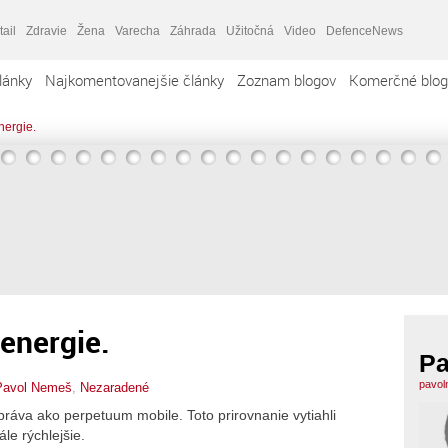
tail
Zdravie
Žena
Varecha
Záhrada
Užitočná
Video
DefenceNews
lánky
Najkomentovanejšie články
Zoznam blogov
Komerčné blog
nergie.
energie.
Pa
pavol
Pavol Nemeš
,
Nezaradené
práva ako perpetuum mobile. Toto prirovnanie vytiahli
ále rýchlejšie.