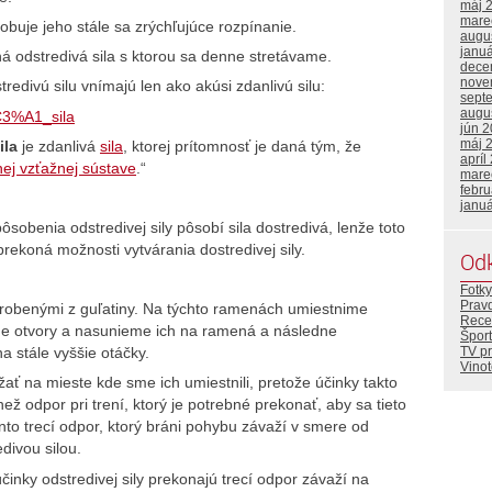
máj 
mare
sobuje jeho stále sa zrýchľujúce rozpínanie.
augu
janu
á odstredivá sila s ktorou sa denne stretávame.
dece
nove
redivú silu vnímajú len ako akúsi zdanlivú silu:
sept
augu
%C3%A1_sila
jún 
máj 
ila
je zdanlivá
sila
, ktorej prítomnosť je daná tým, že
apríl
nej vzťažnej sústave
.“
mare
febr
janu
ôsobenia odstredivej sily pôsobí sila dostredivá, lenže toto
prekoná možnosti vytvárania dostredivej sily.
Od
Fotky
Prav
yrobenými z guľatiny. Na týchto ramenách umiestnime
Rece
ame otvory a nasunieme ich na ramená a následne
Šport
TV p
a stále vyššie otáčky.
Vino
ať na mieste kde sme ich umiestnili, pretože účinky takto
ež odpor pri trení, ktorý je potrebné prekonať, aby sa tieto
to trecí odpor, ktorý bráni pohybu závaží v smere od
edivou silou.
činky odstredivej sily prekonajú trecí odpor závaží na