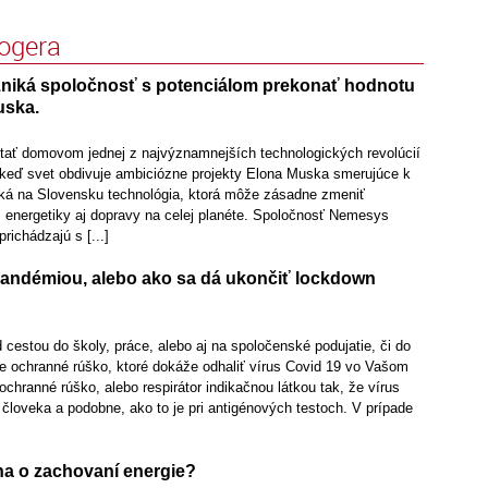
logera
niká spoločnosť s potenciálom prekonať hodnotu
uska.
ať domovom jednej z najvýznamnejších technologických revolúcií
, keď svet obdivuje ambiciózne projekty Elona Muska smerujúce k
iká na Slovensku technológia, ktorá môže zásadne zmeniť
, energetiky aj dopravy na celej planéte. Spoločnosť Nemesys
 prichádzajú s [...]
 pandémiou, alebo ako sa dá ukončiť lockdown
d cestou do školy, práce, alebo aj na spoločenské podujatie, či do
te ochranné rúško, ktoré dokáže odhaliť vírus Covid 19 vo Vašom
ochranné rúško, alebo respirátor indikačnou látkou tak, že vírus
človeka a podobne, ako to je pri antigénových testoch. V prípade
na o zachovaní energie?