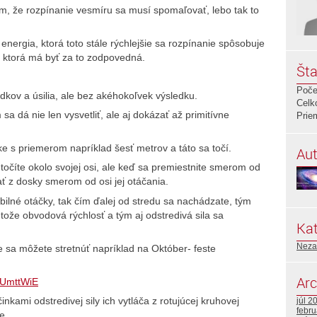
m, že rozpínanie vesmíru sa musí spomaľovať, lebo tak to
e energia, ktorá toto stále rýchlejšie sa rozpínanie spôsobuje
u, ktorá má byť za to zodpovedná.
Šta
Poče
dkov a úsilia, ale bez akéhokoľvek výsledku.
Celk
 sa dá nie len vysvetliť, ale aj dokázať až primitívne
Prie
ske s priemerom napríklad šesť metrov a táto sa točí.
Aut
en točíte okolo svojej osi, ale keď sa premiestnite smerom od
ať z dosky smerom od osi jej otáčania.
bilné otáčky, tak čím ďalej od stredu sa nachádzate, tým
etože obvodová rýchlosť a tým aj odstredivá sila sa
Kat
Neza
e sa môžete stretnúť napríklad na Október- feste
Arc
QUmttWiE
inkami odstredivej sily ich vytláča z rotujúcej kruhovej
júl 2
febr
e.