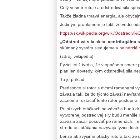
Celý vesmír rotuje a odstredivá sila spô
Takže žiadna tmavá energia, ale obyčajn
Jediným problémom je fakt, že vedci odst
https://sk.wikipedia.org/wiki/Odstrediv
„Odstredivá sila
alebo
centrifugálna s
skúmaný systém sledujeme v
neinerciál
(zdroj: wikipédia)
Fyzici totiž tvrdia, že v opačnom smere p
platí len dovtedy, kým odstredivá sila ne
Tu je príklad:
Predstavte si rotor s dvomi ramenami v
závažia tak, že do týchto závaží navŕt
začneme roztáčať tento rotor postupne n
Pri nízkych otáčkach sa závažia budú drž
vytvorenej odstredivej sily budú menšie n
závažia začali posúvať po ramenách. Ten
stredu osi otáčania nazývajú fyzici dostr
Lenže ak zvýšime otáčky rotora tak, že ú