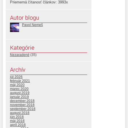
Priemerná čítanosť článkov: 3993x
Autor blogu
Pavol Nemeš
Kategórie
Nezaradené
(35)
Archív
júl 2026
február 2021
máj 2020
marec 2020
august 2019
január 2019
december 2018
november 2018
september 2018
august 2018
jún 2018
máj 2018
apríl 2018