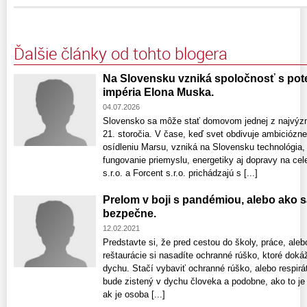
Ďalšie články od tohto blogera
Na Slovensku vzniká spoločnosť s po
impéria Elona Muska.
04.07.2026
Slovensko sa môže stať domovom jednej z najvýzn
21. storočia. V čase, keď svet obdivuje ambiciózn
osídleniu Marsu, vzniká na Slovensku technológia
fungovanie priemyslu, energetiky aj dopravy na ce
s.r.o. a Forcent s.r.o. prichádzajú s [...]
Prelom v boji s pandémiou, alebo ako 
bezpečne.
12.02.2021
Predstavte si, že pred cestou do školy, práce, aleb
reštaurácie si nasadíte ochranné rúško, ktoré dok
dychu. Stačí vybaviť ochranné rúško, alebo respirát
bude zistený v dychu človeka a podobne, ako to je 
ak je osoba [...]