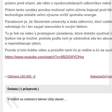
priamo pred očami, ale nikto z vysokovzdelaných odborníkov nebol 
Pritom tento vynález ponúka možnosť veľmi účinne bojovať proti kl
technológia dokáže veľmi výrazne znížiť spotrebu energie.
Paradoxom je, že Slovenské univerzity a teda odborníci, ktorí vzde
odmietajú čo i len zaujať stanovisko k novým faktom.
Tu je link na video s prototypom zariadenia, ktoré dokáže využívať ú
fyzikov nie je možné, pretože podľa nich je odstredivá sila len akous
a nepredstavuje výkon.
Pozrite si toto krátke video a posúďte sami čo je reálne a čo sa vyu
https://www.youtube.com/watch?v=4l5GGHYCHys
«
Odmena 100 000. -€
Nebezpečný kor
Debata ( 1 príspevok )
V histórii sa vzdelanci takmer vždy stavali ...