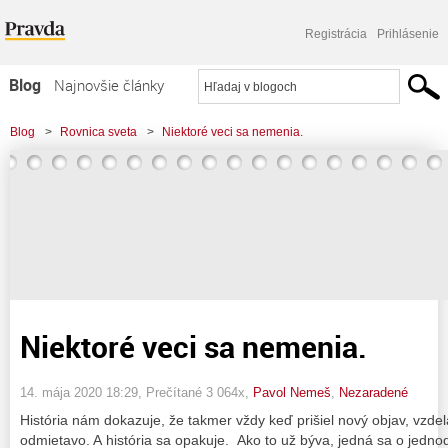
Registrácia
Prihlásenie
Blog
Najnovšie články
Najčítanejšie články
Blog
>
Rovnica sveta
>
Niektoré veci sa nemenia.
Najkomentovanejšie články
Zoznam blogov
Komerčné blogy
Niektoré veci sa nemenia.
14. mája 2020 18:29
, Prečítané 3 064x,
Pavol Nemeš
,
Nezaradené
História nám dokazuje, že takmer vždy keď prišiel nový objav, vzdel
odmietavo. A história sa opakuje. Ako to už býva, jedná sa o jedno