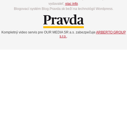
vydavateľ,
viac info
.
Blogovací systém Blog.Pravda.sk beží na technológií Wordpress.
Kompletný video servis pre OUR MEDIA SR a.s. zabezpečuje
ARBERTO GROUP
s.r.o.
.