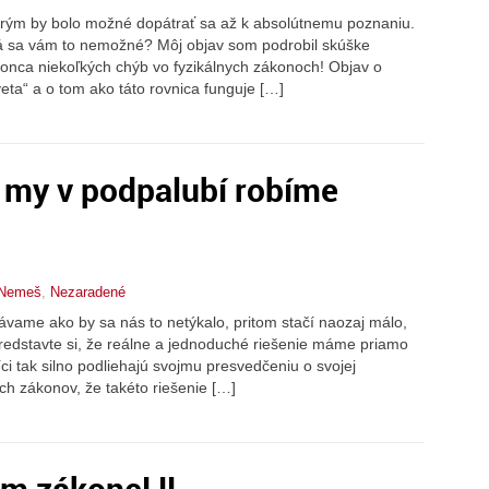
torým by bolo možné dopátrať sa až k absolútnemu poznaniu.
Zdá sa vám to nemožné? Môj objav som podrobil skúške
konca niekoľkých chýb vo fyzikálnych zákonoch! Objav o
ta“ a o tom ako táto rovnica funguje […]
a my v podpalubí robíme
 Nemeš
,
Nezaradené
vame ako by sa nás to netýkalo, pritom stačí naozaj málo,
Predstavte si, že reálne a jednoduché riešenie máme priamo
ci tak silno podliehajú svojmu presvedčeniu o svojej
ch zákonov, že takéto riešenie […]
m zákone! !!