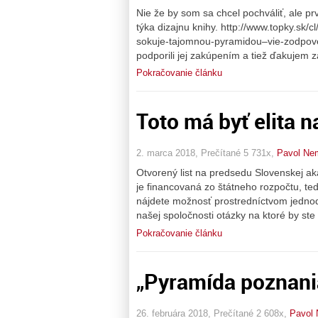
Nie že by som sa chcel pochváliť, ale pr
týka dizajnu knihy. http://www.topky.sk
sokuje-tajomnou-pyramidou–vie-zodpove
podporili jej zakúpením a tiež ďakujem 
Pokračovanie článku
Toto má byť elita n
2. marca 2018, Prečítané 5 731x,
Pavol Ne
Otvorený list na predsedu Slovenskej 
je financovaná zo štátneho rozpočtu, ted
nájdete možnosť prostredníctvom jednod
našej spoločnosti otázky na ktoré by ste
Pokračovanie článku
„Pyramída poznania
26. februára 2018, Prečítané 2 608x,
Pavol