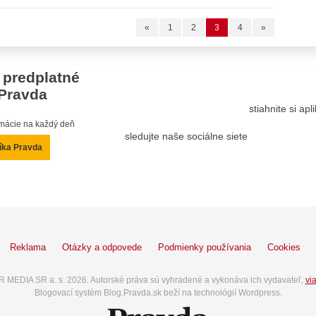
«
1
2
3
4
»
 predplatné
Pravda
stiahnite si ap
ormácie na každý deň
sledujte naše sociálne siete
íka Pravda
Reklama
Otázky a odpovede
Podmienky používania
Cookies
 MEDIA SR a. s. 2026. Autorské práva sú vyhradené a vykonáva ich vydavateľ,
via
Blogovací systém Blog.Pravda.sk beží na technológií Wordpress.