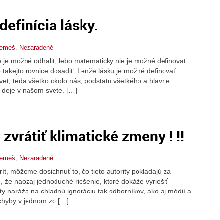
efinícia lásky.
Nemeš
,
Nezaradené
e je možné odhaliť, lebo matematicky nie je možné definovať
o takejto rovnice dosadiť. Lenže lásku je možné definovať
vet, teda všetko okolo nás, podstatu všetkého a hlavne
a deje v našom svete. […]
zvrátiť klimatické zmeny ! !!
Nemeš
,
Nezaradené
ít, môžeme dosiahnuť to, čo tieto autority pokladajú za
že naozaj jednoduché riešenie, ktoré dokáže vyriešiť
ty naráža na chladnú ignoráciu tak odborníkov, ako aj médií a
 chyby v jednom zo […]