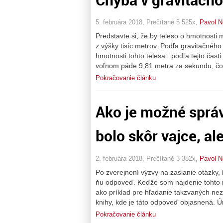
5. februára 2018, Prečítané 5 525x,
Pavol 
Predstavte si, že by teleso o hmotnost
z výšky tisíc metrov. Podľa gravitačného
hmotnosti tohto telesa : podľa tejto čast
voľnom páde 9,81 metra za sekundu, čo 
Pokračovanie článku
Ako je možné sprá
bolo skôr vajce, al
2. februára 2018, Prečítané 3 382x,
Pavol 
Po zverejnení výzvy na zaslanie otázky, 
ňu odpoveď. Keďže som nájdenie tohto ri
ako príklad pre hľadanie takzvaných ne
knihy, kde je táto odpoveď objasnená. Ú
Pokračovanie článku