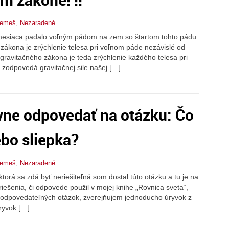
Nemeš
,
Nezaradené
i mesiaca padalo voľným pádom na zem so štartom tohto pádu
 zákona je zrýchlenie telesa pri voľnom páde nezávislé od
i gravitačného zákona je teda zrýchlenie každého telesa pri
zodpovedá gravitačnej sile našej […]
vne odpovedať na otázku: Čo
ebo sliepka?
Nemeš
,
Nezaradené
ktorá sa zdá byť neriešiteľná som dostal túto otázku a tu je na
ešenia, či odpovede použil v mojej knihe „Rovnica sveta“,
zodpovedateľných otázok, zverejňujem jednoducho úryvok z
ryvok […]