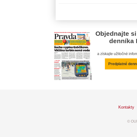
Objednajte si
denníka 
a získajte užitočné inf
Predplatné denn
Kontakty
© OUR