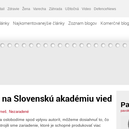
tail
Zdravie
Žena
Varecha
Záhrada
Užitočná
Video
DefenceNews
lánky
Najkomentovanejšie články
Zoznam blogov
Komerčné blog
 na Slovenskú akadémiu vied
Pa
pavol
emeš
,
Nezaradené
slobodíme spod vplyvu autorít, môžeme dosiahnuť to, čo
trojili sme zariadenie, ktoré je schopné produkovať viac