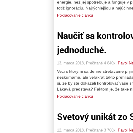
energie, než jej spotrebuje a funguje v p
totiž ignoráciu. Najrýchlejšou a najúčinn
Pokračovanie článku
Naučiť sa kontrolov
jednoduché.
13. marca 2018, Prečítané 4 840x,
Pavol N
Veci s ktorými sa denne stretávame prij
neskúmame, ale veľakrát takto prehliada
si, že by ste dokázali kontrolovať vaše s
Lákavá predstava? Faktom je, že také n
Pokračovanie článku
Svetový unikát zo 
12. marca 2018, Prečítané 3 766x,
Pavol N