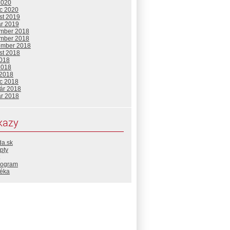
2020
c 2020
st 2019
ár 2019
mber 2018
mber 2018
ember 2018
st 2018
2018
2018
 2018
c 2018
uár 2018
ár 2018
kazy
da.sk
pty
rogram
téka