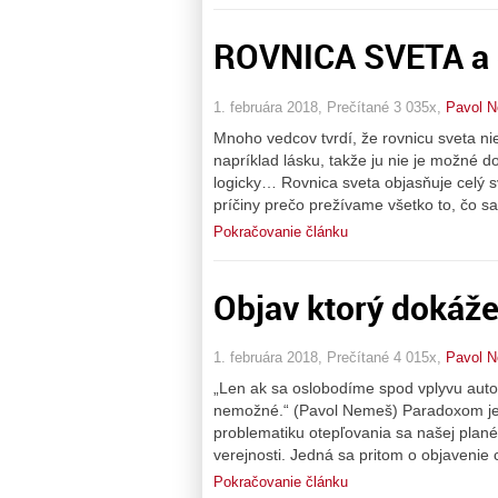
ROVNICA SVETA a d
1. februára 2018, Prečítané 3 035x,
Pavol 
Mnoho vedcov tvrdí, že rovnicu sveta ni
napríklad lásku, takže ju nie je možné d
logicky… Rovnica sveta objasňuje celý s
príčiny prečo prežívame všetko to, čo s
Pokračovanie článku
Objav ktorý dokáže 
1. februára 2018, Prečítané 4 015x,
Pavol 
„Len ak sa oslobodíme spod vplyvu autor
nemožné.“ (Pavol Nemeš) Paradoxom je, 
problematiku otepľovania sa našej plané
verejnosti. Jedná sa pritom o objavenie
Pokračovanie článku