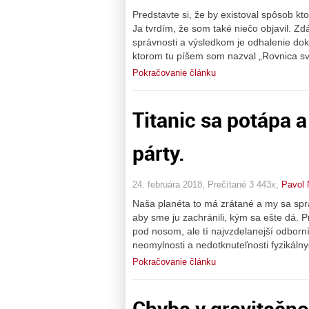
Predstavte si, že by existoval spôsob k
Ja tvrdím, že som také niečo objavil. 
správnosti a výsledkom je odhalenie do
ktorom tu píšem som nazval „Rovnica sve
Pokračovanie článku
Titanic sa potápa 
párty.
24. februára 2018, Prečítané 3 443x,
Pavol
Naša planéta to má zrátané a my sa sprá
aby sme ju zachránili, kým sa ešte dá. 
pod nosom, ale tí najvzdelanejší odborní
neomylnosti a nedotknuteľnosti fyzikálny
Pokračovanie článku
Chyba v gravitačno