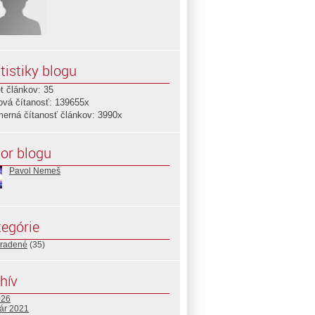
tistiky blogu
t článkov: 35
ová čítanosť: 139655x
merná čítanosť článkov: 3990x
or blogu
Pavol Nemeš
egórie
radené
(35)
hív
026
uár 2021