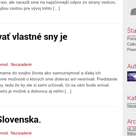
raxi, ale narazili sme na najúčinnejší odpor zo strany vedcov,
ejšou cestou pre vývoj tohto […]
Šta
ať vlastné sny je
Poče
Celk
Prie
Aut
emeš
,
Nezaradené
ímame do svojho života ako samozrejmosť a ďalej ich
me možnosti o ktorých sme doteraz ani nesnívali. Predstavte
ny, teda že by ste si sami určovali, čo sa vám bude snívať.
iečo je možné a dokonca aj veľmi […]
Kat
Neza
Slovenska.
Arc
júl 2
emeš
,
Nezaradené
febr