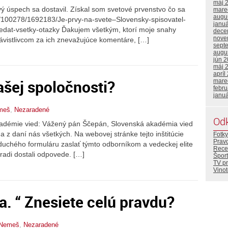
máj 
vý úspech sa dostavil. Získal som svetové prvenstvo čo sa
mare
augu
/cl/100278/1692183/Je-prvy-na-svete–Slovensky-spisovatel-
janu
dat-vsetky-otazky Ďakujem všetkým, ktorí moje snahy
dece
nove
závistlivcom za ich znevažujúce komentáre, […]
sept
augu
jún 
máj 
apríl
ašej spoločnosti?
mare
febr
janu
meš
,
Nezaradené
Od
akadémie vied: Vážený pán Ščepán, Slovenská akadémia vied
a z daní nás všetkých. Na webovej stránke tejto inštitúcie
Fotky
Prav
uchého formuláru zaslať týmto odborníkom a vedeckej elite
Rece
 radi dostali odpovede. […]
Šport
TV p
Vino
. “ Znesiete celú pravdu?
 Nemeš
,
Nezaradené