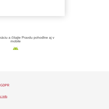
likáciu a čítajte Pravdu pohodlne aj v
mobile
GDPR
c info
.