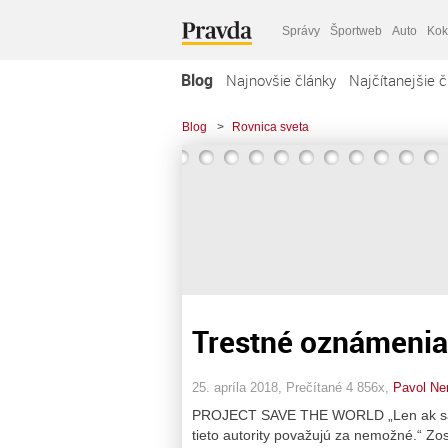
Správy
Športweb
Auto
Kok
Blog
Najnovšie články
Najčítanejšie č
Blog
>
Rovnica sveta
Trestné oznámenia
25. apríla 2018, Prečítané 4 856x,
Pavol N
PROJECT SAVE THE WORLD „Len ak sa o
tieto autority považujú za nemožné.“ Zos